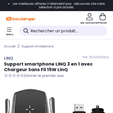
Les meilleures affaires n'attendent pas : découvrez vite notre
Accéder directement à la navigation
sélection à prix bradés.
Accéder directement au contenu
Me connecter
Panier
Accéder directement au pied de page
Menu
Accéder directement au chatbot
Accueil
Support smartphone
Réf. 900
0559802
LINQ
Support smartphone
LINQ
3 en 1 avec
Chargeur Sans Fil 15W LinQ
Donner le premier avis