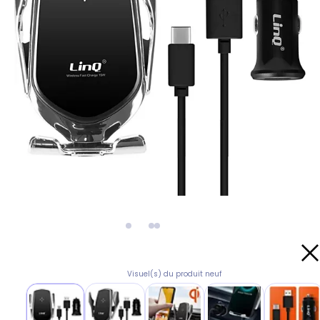
Visuel(s) du produit neuf