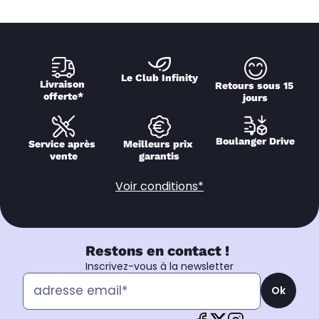
Le Club Infinity
Livraison 
Retours sous 15 
offerte*
jours
Boulanger Drive
Service après 
Meilleurs prix 
vente
garantis
Voir conditions*
Restons en contact !
Inscrivez-vous à la newsletter
Ok