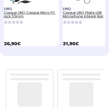
LINQ
LINQ
Casque LINQ Casque Micro PC
Casque LINQ Filaire USB
jack 3.5mm
Microphone Intégré Noir
currentPrice
currentPrice
36,90€
31,90€