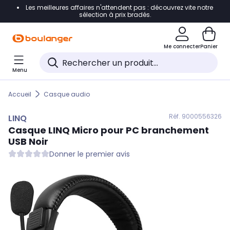
Les meilleures affaires n'attendent pas : découvrez vite notre
Accéder directement à la navigation
sélection à prix bradés.
Accéder directement au contenu
Me connecter
Panier
Accéder directement au pied de page
Menu
Accéder directement au chatbot
Accueil
Casque audio
Réf. 900
0556326
LINQ
Casque
LINQ
Micro pour PC branchement
USB Noir
Donner le premier avis