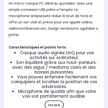
Un micro-casque PC idéal au quotidien, avec une
Charge rapide
Cha
Charge rapide
non communiqué
no
non concerné
simple connexion USB prête a l'emploi. Le
microphone antiparasite réduit le bruit de fond et
Commandes tactiles
Com
Commandes tactiles
Non concerné
No
Appels + musique + assist.
offre un son clair et précis pour vos appels vidéos,
Vocal
vidéoconférences etc. Design rembourre, agréable a
Mode de contrôle
Mod
Mode de contrôle
porter.
Boutons
Bo
télécommande sur le câble
Caractéristiques et points forts :
Casque audio signée LinQ pour vos
activités sur ordinateur.
Son équilibré grâce aux haut-parleurs :
avec des aigus / mediums clairs et des
basses puissantes.
Vous pouvez entendre facilement vos
coéquipiers et localiser la position de vos
adversaires.
Microphone de qualité afin que votre
voix soit parfaitement audible.
Voir plus