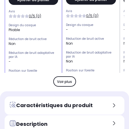
Avis
Avi
Avis
0/5 (0)
0/5 (0)
Design du casque
Des
Design du casque
-
-
Pliable
Réduction de bruit active
Réd
Réduction de bruit active
Non
No
Non
Réduction de bruit adaptative
Réd
Réduction de bruit adaptative
par IA
par
par IA
Non
No
-
Position sur l'oreille
Posi
Position sur l'oreille
Englobe l'oreille (circum-
-
-
aural)
Voir plus
Type de connexion
Typ
Type de connexion
Filaire
Fil
Filaire
Autonomie totale
Aut
Autonomie totale
Caractéristiques du produit
Aucune
Au
Aucune
Autonomie en mode Réduction
Aut
Autonomie en mode Réduction
de bruit active (ANC)
de 
de bruit active (ANC)
Description
non communiquée
no
Aucune