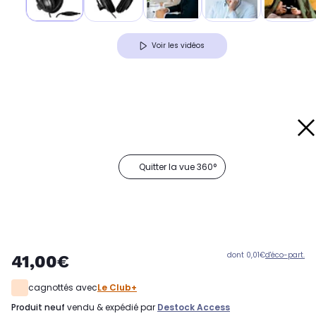
Voir les vidéos
Quitter la vue 360°
dont 0,01€
d'éco-part.
41,00€
cagnottés avec
Le Club+
produit neuf
vendu & expédié par
Destock Access