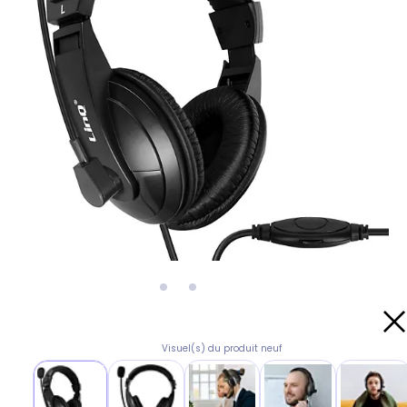
Visuel(s) du produit neuf