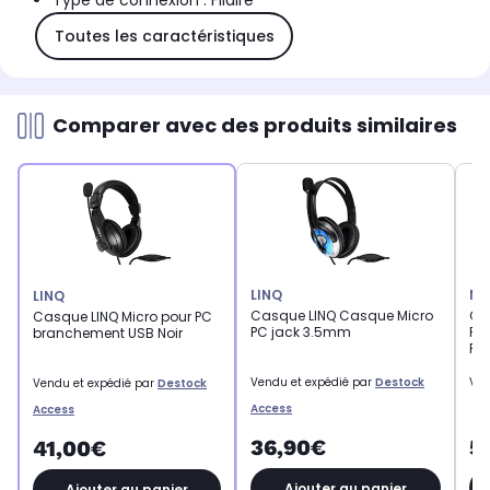
Type de connexion : Filaire
Toutes les caractéristiques
Comparer avec des produits similaires
LINQ
MA
LINQ
Casque LINQ Casque Micro
Ca
Casque LINQ Micro pour PC
PC jack 3.5mm
Fil
branchement USB Noir
PS
Vendu et expédié par
Destock
Ven
Vendu et expédié par
Destock
Access
Access
36,90€
5
41,00€
Ajouter au panier
Ajouter au panier