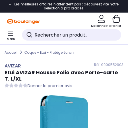
Les meilleures affaires n'attendent pas : découvrez vite notre
Accéder directement à la navigation
sélection à prix bradés.
Accéder directement au contenu
Me connecter
Panier
Accéder directement au pied de page
Menu
Accéder directement au chatbot
Accueil
Coque - Etui - Protège écran
Réf. 900
0552903
AVIZAR
Etui
AVIZAR
Housse Folio avec Porte-carte
T. L/XL
Donner le premier avis