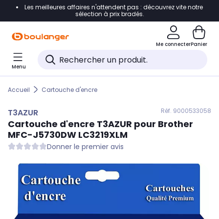
Les meilleures affaires n'attendent pas : découvrez vite notre
Accéder directement à la navigation
sélection à prix bradés.
Accéder directement au contenu
Me connecter
Panier
Accéder directement au pied de page
Menu
Accéder directement au chatbot
Accueil
Cartouche d'encre
Réf. 900
0533058
T3AZUR
Cartouche d'encre
T3AZUR
pour Brother
MFC-J5730DW LC3219XLM
Donner le premier avis