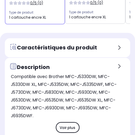
0/5 (0)
0/5 (0)
Type de produit
Typ
Type de produit
1 cartouche encre XL
1 c
1 cartouche encre XL
Caractéristiques du produit
Description
Compatible avec Brother MFC-J5330DW, MFC-
J5330DW XL, MFC-J5335DW, MFC-J5335DWF, MFC-
J5730DW, MFC-J5830DW, MFC-J5930DW, MFC-
J6530DW, MFC-J6535DW, MFC-J6535DW XL, MFC-
J6730DW, MFC-J6930DW, MFC-J6935DW, MFC-
J6935DWF.
Voir plus