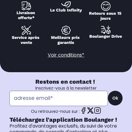
Le Club Infinity
Livraison 
Retours sous 15 
offerte*
jours
Boulanger Drive
Service après 
Meilleurs prix 
vente
garantis
Voir conditions*
Restons en contact !
Inscrivez-vous à la newsletter
Ok
Ou retrouvez-nous sur :
Téléchargez l'application Boulanger !
Profitez d'avantages exclusifs, du suivi de votre
commande, de conseils d'entretien et plus