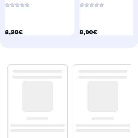
LC3219XLC
LC3219XLBk
currentPrice
currentPrice
8,90€
8,90€