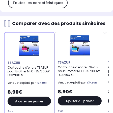
Toutes les caractéristiques
Comparer avec des produits similaires
T3AZUR
T3
T3AZUR
Cartouche d'encre T3AZUR
Ca
Cartouche d'encre T3AZUR
pour Brother MFC-J5730DW
po
pour Brother MFC-J5730DW
LC3219XLC
LC
LC3219XLM
Vendu et expédié par
T3AZUR
Ven
Vendu et expédié par
T3AZUR
8,90€
8
8,90€
Ajouter au panier
Ajouter au panier
Avis
Avi
Avis