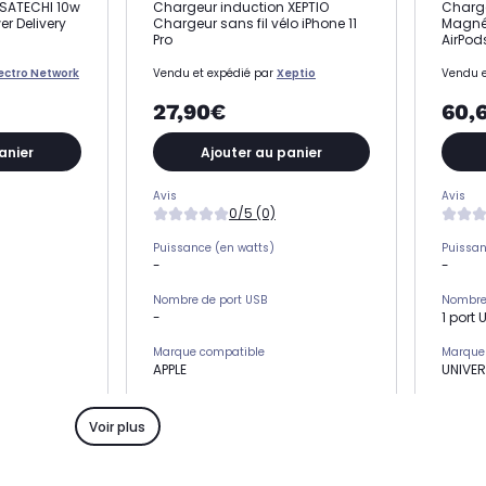
 SATECHI 10w
Chargeur induction XEPTIO
Charge
r Delivery
Chargeur sans fil vélo iPhone 11
Magnét
Pro
AirPod
lectro Network
Vendu et expédié par
Xeptio
Vendu e
27,90€
60,
anier
Ajouter au panier
Avis
Avis
0/5 (0)
Puissance (en watts)
Puissan
-
-
Nombre de port USB
Nombre 
-
1 port 
Marque compatible
Marque
APPLE
UNIVER
Puissance (en watts)
Puissan
-
-
Voir plus
Catégorie
Catégor
Chargeur induction
Charge