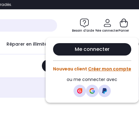
bradés.
e
Accéder directement au chatbot
Besoin d'aide ?
Me connecter
Panier
Réparer en illimité avec
Le Club Infinity
Econ
Me connecter
Ajouter au panier
•
27,90€
Nouveau client
Créer mon compte
ou me connecter avec