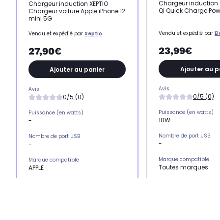
Chargeur induction
Chargeur induction XEPTIO
Qi Quick Charge Powe
Chargeur voiture Apple iPhone 12
mini 5G
Vendu et expédié par
E
Vendu et expédié par
Xeptio
23,99€
27,90€
Ajouter au p
Ajouter au panier
Avis
Avis
0/5 (0)
0/5 (0)
Puissance (en watts)
Puissance (en watts)
10W
-
Nombre de port USB
Nombre de port USB
-
-
Marque compatible
Marque compatible
Toutes marques
APPLE
Puissance (en watts)
Puissance (en watts)
10 W
-
Catégorie
Catégorie
Chargeur induction
Chargeur induction