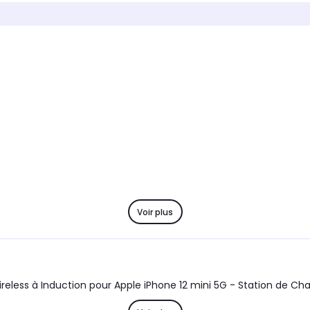
Type de charge
Type de
Chargeur induction
Charge
Voir plus
Support universel de voiture avec Chargeur sans Fil QI Wireless à Induction pour A