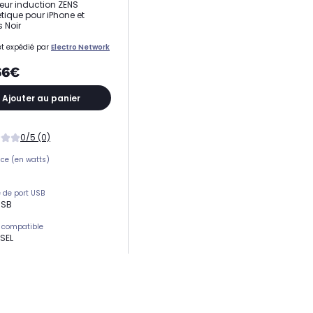
ur induction ZENS
ique pour iPhone et
s Noir
t expédié par
Electro Network
66€
Ajouter au panier
0/5 (0)
ce (en watts)
de port USB
USB
 compatible
SEL
ce (en watts)
ie
ur induction