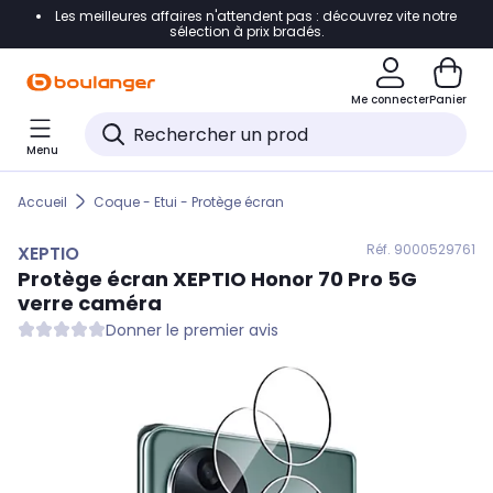
Les meilleures affaires n'attendent pas : découvrez vite notre
Accéder directement à la navigation
sélection à prix bradés.
Accéder directement au contenu
Me connecter
Panier
Accéder directement au pied de page
Menu
Accéder directement au chatbot
Accueil
Coque - Etui - Protège écran
Réf. 900
0529761
XEPTIO
Protège écran
XEPTIO
Honor 70 Pro 5G
verre caméra
Donner le premier avis