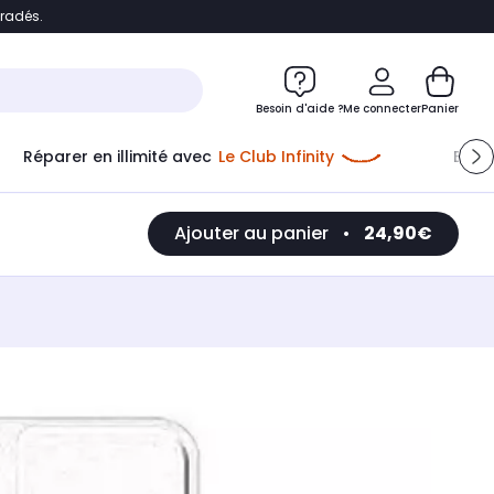
bradés.
e
Accéder directement au chatbot
Besoin d'aide ?
Me connecter
Panier
Réparer en illimité avec
Le Club Infinity
Econ
Me connecter
Ajouter au panier
•
24,90€
Nouveau client
Créer mon compte
ou me connecter avec