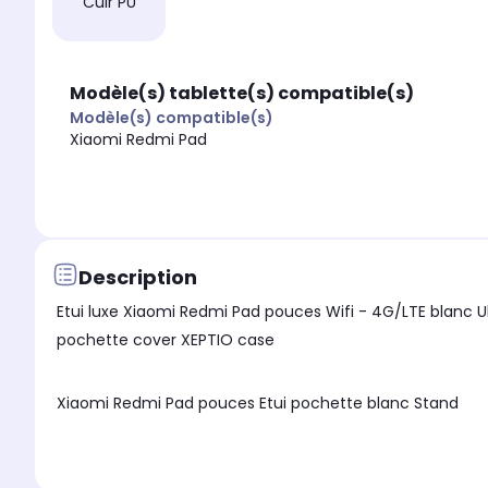
Cuir PU
Modèle(s) tablette(s) compatible(s)
Modèle(s) compatible(s)
Xiaomi Redmi Pad
Description
Etui luxe Xiaomi Redmi Pad pouces Wifi - 4G/LTE blanc Ultra Slim Cuir PU avec stand - Housse coque de protection Nouvel Xiaomi Redmi Pad pouces Tablette - Accessoires
pochette cover XEPTIO case
Xiaomi Redmi Pad pouces Etui pochette blanc Stand