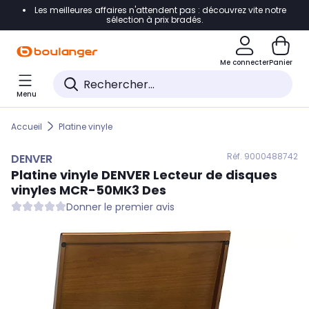
Les meilleures affaires n'attendent pas : découvrez vite notre
Accéder directement à la navigation
sélection à prix bradés.
Accéder directement au contenu
Me connecter
Panier
Accéder directement au pied de page
Menu
Accéder directement au chatbot
Accueil
Platine vinyle
Réf. 900
0488742
DENVER
Platine vinyle
DENVER
Lecteur de disques
vinyles MCR-50MK3 Des
Donner le premier avis