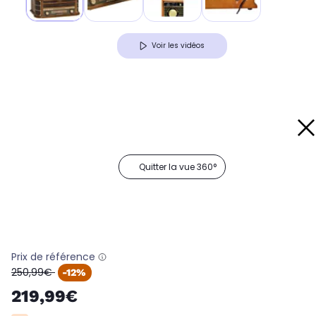
Voir les vidéos
Quitter la vue 360°
Prix de référence
oldPrice
250,99€
-12%
219,99€