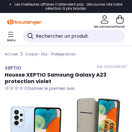
Les meilleures affaires n'attendent pas : découvrez vite notre
Accéder directement à la navigation
sélection à prix bradés.
Accéder directement au contenu
Me connecter
Panier
Accéder directement au pied de page
Menu
Accéder directement au chatbot
Accueil
Coque - Etui - Protège écran
Réf. 900
0488267
XEPTIO
Housse
XEPTIO
Samsung Galaxy A23
protection violet
Donner le premier avis