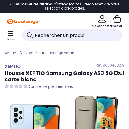
Les meilleures affaires n'attendent pas : découvrez vite notre
Accéder directement à la navigation
sélection à prix bradés.
Accéder directement au contenu
Me connecter
Panier
Accéder directement au pied de page
Menu
Accéder directement au chatbot
Accueil
Coque - Etui - Protège écran
Réf. 900
0488219
XEPTIO
Housse
XEPTIO
Samsung Galaxy A23 5G Etui
carte blanc
Donner le premier avis