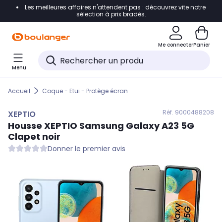
Les meilleures affaires n'attendent pas : découvrez vite notre
Accéder directement à la navigation
sélection à prix bradés.
Accéder directement au contenu
Me connecter
Panier
Accéder directement au pied de page
Menu
Accéder directement au chatbot
Accueil
Coque - Etui - Protège écran
Réf. 900
0488208
XEPTIO
Housse
XEPTIO
Samsung Galaxy A23 5G
Clapet noir
Donner le premier avis