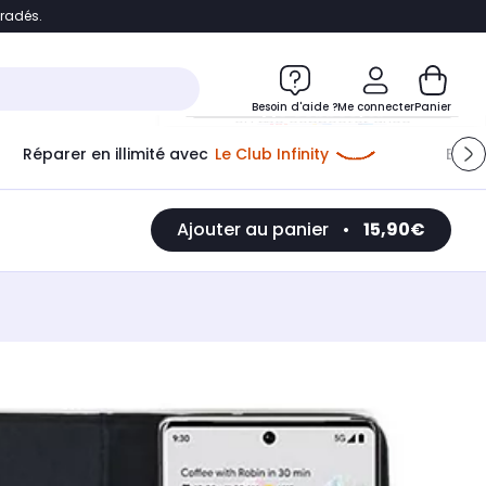
bradés.
e
Accéder directement au chatbot
Besoin d'aide ?
Me connecter
Panier
Réparer en illimité avec
Le Club Infinity
Econ
Me connecter
Ajouter au panier
•
15,90€
Nouveau client
Créer mon compte
ou me connecter avec