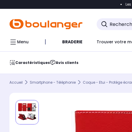
Les
Accéder directement à la navigation
Accéder direct
Menu
BRADERIE
Trouver votre m
Caractéristiques
Avis clients
Accueil
Smartphone - Téléphonie
Coque - Etui - Protège écra