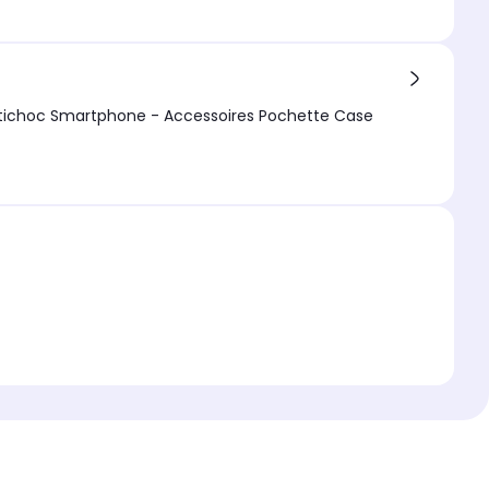
Google Pixel 7 5G Etui Protection Portefeuille rouge à Rabat avec Porte Cartes - Housse Google Pixel 7 5G Folio Coque Antichoc Smartphone - Accessoires Pochette Case