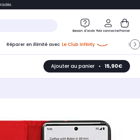
bradés.
e
Accéder directement au chatbot
Besoin d'aide ?
Me connecter
Panier
Réparer en illimité avec
Le Club Infinity
Econ
Me connecter
Ajouter au panier
•
15,90€
Nouveau client
Créer mon compte
ou me connecter avec