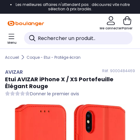
Les meilleures affaires n'attendent pas : découvrez vite notre
Accéder directement à la navigation
sélection à prix bradés.
Accéder directement au contenu
Me connecter
Panier
Accéder directement au pied de page
Menu
Accéder directement au chatbot
Accueil
Coque - Etui - Protège écran
Réf. 900
0484469
AVIZAR
Etui
AVIZAR
iPhone X / XS Portefeuille
Élégant Rouge
Donner le premier avis