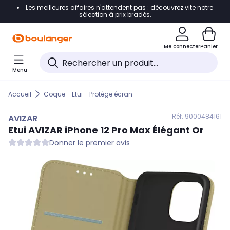
Les meilleures affaires n'attendent pas : découvrez vite notre
Accéder directement à la navigation
sélection à prix bradés.
Accéder directement au contenu
Me connecter
Panier
Accéder directement au pied de page
Menu
Accéder directement au chatbot
Accueil
Coque - Etui - Protège écran
Réf. 900
0484161
AVIZAR
Etui
AVIZAR
iPhone 12 Pro Max Élégant Or
Donner le premier avis