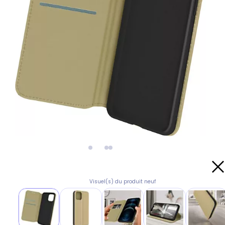
Visuel(s) du produit neuf