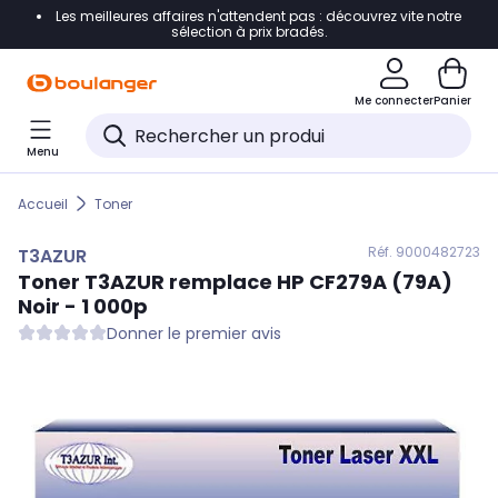
Les meilleures affaires n'attendent pas : découvrez vite notre
Accéder directement à la navigation
sélection à prix bradés.
Accéder directement au contenu
Me connecter
Panier
Accéder directement au pied de page
Menu
Accéder directement au chatbot
Accueil
Toner
Réf. 900
0482723
T3AZUR
Toner
T3AZUR
remplace HP CF279A (79A)
Noir - 1 000p
Donner le premier avis