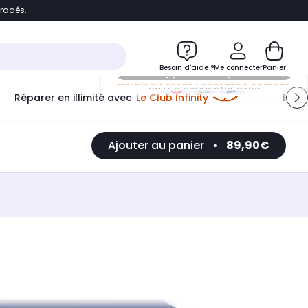
bradés.
e
Accéder directement au chatbot
Besoin d'aide ?
Me connecter
Panier
Réparer en illimité avec
Le Club Infinity
Econ
Me connecter
Ajouter au panier
•
89,90€
Nouveau client
Créer mon compte
ou me connecter avec