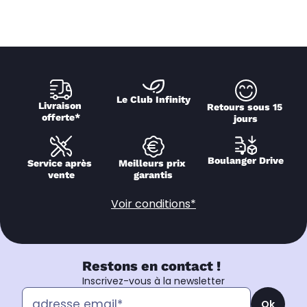
Le Club Infinity
Livraison 
Retours sous 15 
offerte*
jours
Boulanger Drive
Service après 
Meilleurs prix 
vente
garantis
Voir conditions*
Restons en contact !
Inscrivez-vous à la newsletter
Ok