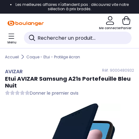
Les meilleures affaires n'attendent pas : découvrez vite notre
Accéder directement à la navigation
sélection à prix bradés.
Accéder directement au contenu
Me connecter
Panier
Accéder directement au pied de page
Menu
Accéder directement au chatbot
Accueil
Coque - Etui - Protège écran
Réf. 900
0480932
AVIZAR
Etui
AVIZAR
Samsung A21s Portefeuille Bleu
Nuit
Donner le premier avis