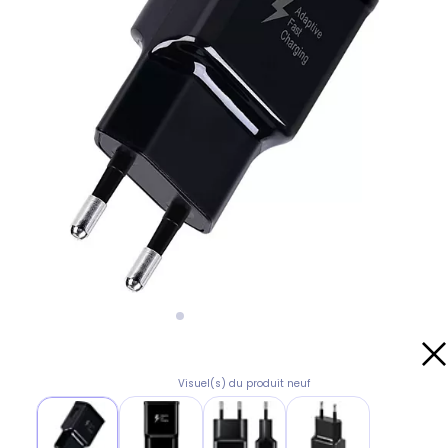
Visuel(s) du produit neuf