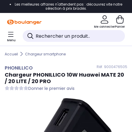
Les meilleures affaires n'attendent pas : découvrez vite notre
Accéder directement à la navigation
sélection à prix bradés.
Accéder directement au contenu
Me connecter
Panier
Accéder directement au pied de page
Menu
Accéder directement au chatbot
Accueil
Chargeur smartphone
Réf. 900
0476505
PHONILLICO
Chargeur
PHONILLICO
10W Huawei MATE 20
/ 20 LITE / 20 PRO
Donner le premier avis