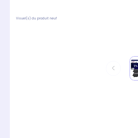
Visuel(s) du produit neuf