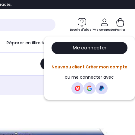
bradés.
e
Accéder directement au chatbot
Besoin d'aide ?
Me connecter
Panier
Réparer en illimité avec
Le Club Infinity
Econ
Me connecter
Ajouter au panier
•
34,90€
Nouveau client
Créer mon compte
ou me connecter avec