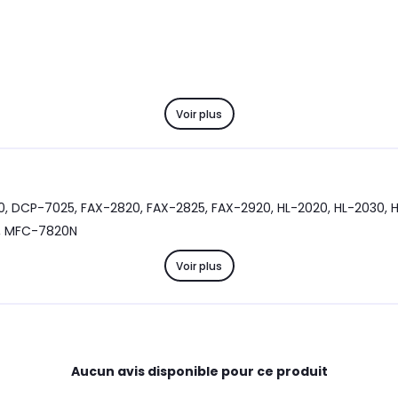
Voir plus
AX-2920, HL-2020, HL-2030, HL-2032, HL-2035, HL-2037, HL-2040, HL-2040N, HL-2050,
0, MFC-7820, MFC-7820N
Voir plus
Aucun avis disponible pour ce produit