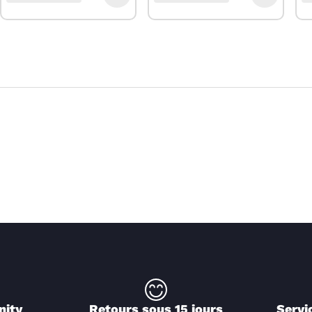
nity
Retours sous 15 jours
Servi