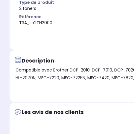
Type de produit
2 toners
Référence
T3A_Lo2TN2000
Description
Compatible avec Brother DCP-2010, DCP-7010, DCP-7020, DCP-7025, FAX-2820, FAX-2825, F
HL-2070N, MFC-7220, MFC-7225N, MFC-742
Les avis de nos clients