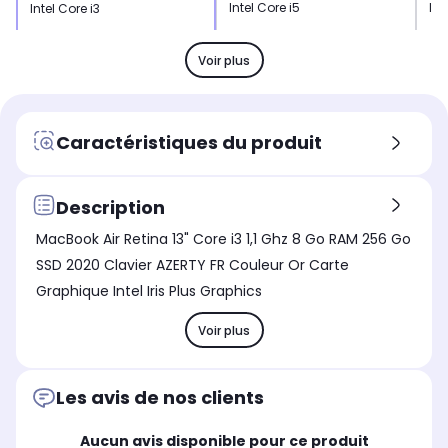
Intel Core i5
Int
Intel Core i3
Stockage
Sto
Stockage
SSD 256 Go
Di
SSD 256 Go
Voir plus
Mémoire vive
Mém
Mémoire vive
16 Go
8 
8 Go
Type de charnière
Typ
Type de charnière
Caractéristiques du produit
Standard
St
Standard
Hauteur produit (cm)
Hau
Hauteur produit (cm)
-
-
1.54
Description
Largeur produit (cm)
Lar
Largeur produit (cm)
MacBook Air Retina 13" Core i3 1,1 Ghz 8 Go RAM 256 Go
-
-
30.4
SSD 2020 Clavier AZERTY FR Couleur Or Carte
Poids
Poi
Poids
Graphique Intel Iris Plus Graphics
-
-
1,3 kg
Profondeur produit (cm)
Pro
Profondeur produit (cm)
Voir plus
-
-
21.2
Les avis de nos clients
Aucun avis disponible pour ce produit