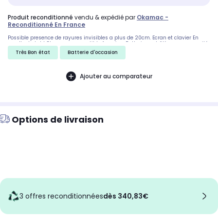
produit reconditionné
vendu & expédié par
Okamac -
Reconditionné En France
Possible presence de rayures invisibles a plus de 20cm. Ecran et clavier En
excellent etat ! Chargeur compatible fournis - Batterie contrôlée, avec capacité
de 85% minimum, adaptée à une utilisation quotidienne.
Très Bon état
Batterie d'occasion
Ajouter au comparateur
Options de livraison
3 offres reconditionnées
dès 340,83€