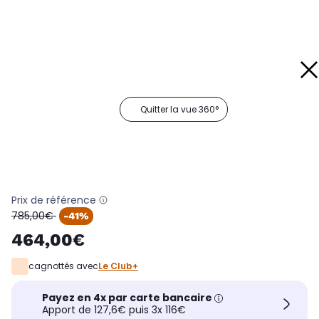
Quitter la vue 360°
Prix de référence
oldPrice
785,00€
-41%
464,00€
cagnottés avec
Le Club+
Payez en 4x par carte bancaire
Apport de 127,6€ puis 3x 116€