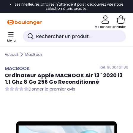
Les meilleures affaires n'attendent pas : découvrez vite notre
Accéder directement à la navigation
sélection à prix bradés.
Accéder directement au contenu
Me connecter
Panier
Accéder directement au pied de page
Menu
Accéder directement au chatbot
Accueil
MacBook
Réf. 900
0461186
MACBOOK
Ordinateur Apple
MACBOOK
Air 13'' 2020 i3
1,1 Ghz 8 Go 256 Go Reconditionné
Donner le premier avis