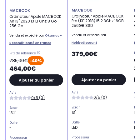
MACBOOK
MA
MACBOOK
Ordinateur Apple MACBOOK
Or
Ordinateur Apple MACBOOK
Pro (13" 2018) i5 2.3Ghz 16GB
Air
Air 13'' 2020 i3 1,1 Ghz 8 Go
256GB SSD
Gri
256 Go
Vendu et expédié par
Ven
Vendu et expédié par
Okamac -
Hobbydiscount
Rec
Reconditionné en France
379,00€
Pri
Prix de référence
68
785,00€
-40%
3
464,00€
Ajouter au panier
Ajouter au panier
Avis
Avi
Avis
0/5 (0)
0/5 (0)
Ecran
Ecr
Ecran
13"
13,1
13,1"
Dalle
Dal
Dalle
LED
Re
-
Processeur
Pro
Processeur