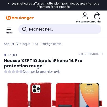
Les meilleures affaires n'attendent pas : découvrez vite notre
Accéder directement à la navigation
sélection à prix bradés.
Accéder directement au contenu
Me connecter
Panier
Accéder directement au pied de page
Menu
Accéder directement au chatbot
Accueil
Coque - Etui - Protège écran
Réf. 900
0460767
XEPTIO
Housse
XEPTIO
Apple iPhone 14 Pro
protection rouge
Donner le premier avis