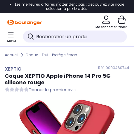
Les meilleures affaires n'attendent pas : découvrez vite notre
Accéder directement à la navigation
sélection à prix bradés.
Accéder directement au contenu
Me connecter
Panier
Accéder directement au pied de page
Menu
Accéder directement au chatbot
Accueil
Coque - Etui - Protège écran
Réf. 900
0460744
XEPTIO
Coque
XEPTIO
Apple iPhone 14 Pro 5G
silicone rouge
Donner le premier avis