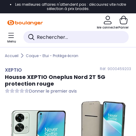
Les meilleures affaires n'attendent pas : découvrez vite notre
Accéder directement à la navigation
sélection à prix bradés.
Accéder directement au contenu
Me connecter
Panier
Accéder directement au pied de page
Menu
Accéder directement au chatbot
Accueil
Coque - Etui - Protège écran
Réf. 900
0459203
XEPTIO
Housse
XEPTIO
Oneplus Nord 2T 5G
protection rouge
Donner le premier avis