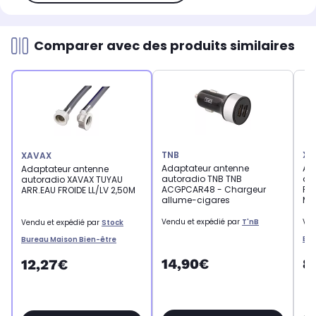
Comparer avec des produits similaires
TNB
XA
XAVAX
Adaptateur antenne
Ad
Adaptateur antenne
autoradio TNB TNB
au
autoradio XAVAX TUYAU
ACGPCAR48 - Chargeur
PL
ARR.EAU FROIDE LL/LV 2,50M
allume-cigares
ME
Vendu et expédié par
T'nB
Ven
Vendu et expédié par
Stock
Bur
Bureau Maison Bien-être
14,90€
8
12,27€