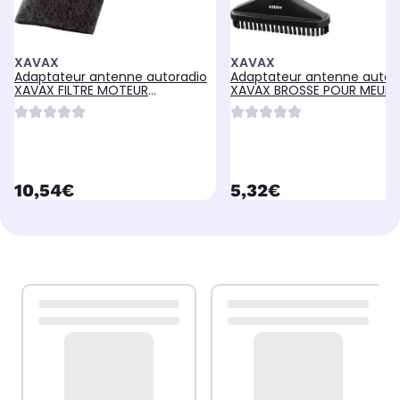
XAVAX
XAVAX
Adaptateur antenne autoradio
Adaptateur antenne autor
XAVAX FILTRE MOTEUR
XAVAX BROSSE POUR MEUBL
ASPIRATEUR UNIV. MF01
currentPrice
currentPrice
10,54€
5,32€