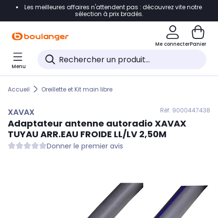
Les meilleures affaires n'attendent pas : découvrez vite notre
Accéder directement à la navigation
sélection à prix bradés.
Accéder directement au contenu
Me connecter
Panier
Accéder directement au pied de page
Menu
Accéder directement au chatbot
Accueil
Oreillette et Kit main libre
Réf. 900
0447438
XAVAX
Adaptateur antenne autoradio
XAVAX
TUYAU ARR.EAU FROIDE LL/LV 2,50M
Donner le premier avis