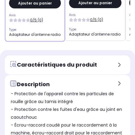
Ajouter au panier
Ajouter au panier
Avis
Avi
Avis
0/5 (0)
0/5 (0)
Type
Typ
Type
Adaptateur d'antenne radio
Ad
Adaptateur d'antenne radio
Caractéristiques du produit
Description
- Protection de l'appareil contre les particules de
rouille grâce au tamis intégré
- Protection contre les fuites d'eau grâce au joint en
caoutchouc
- Écrou-raccord coudé pour le raccordement à la
machine, écrou-raccord droit pour le raccordement