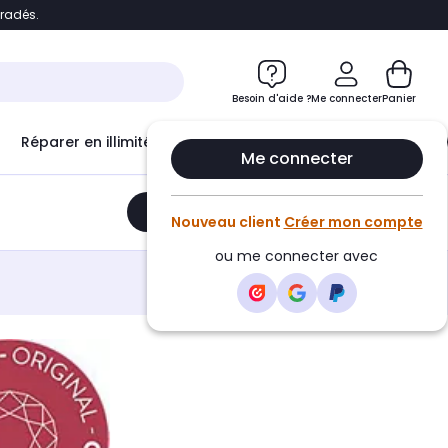
bradés.
e
Accéder directement au chatbot
Besoin d'aide ?
Me connecter
Panier
Réparer en illimité avec
Le Club Infinity
Econ
Me connecter
Ajouter au panier
•
104,90€
Nouveau client
Créer mon compte
ou me connecter avec