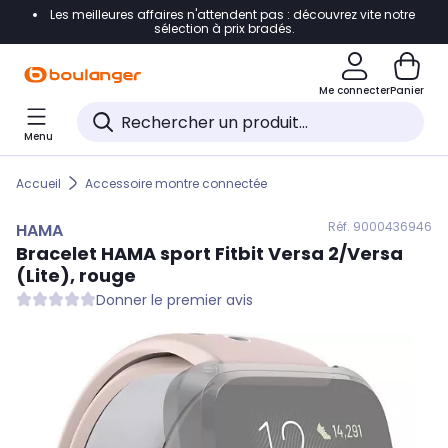
Les meilleures affaires n'attendent pas : découvrez vite notre
Accéder directement à la navigation
sélection à prix bradés.
Accéder directement au contenu
Me connecter
Panier
Accéder directement au pied de page
Menu
Accéder directement au chatbot
Accueil
Accessoire montre connectée
Réf. 900
0436946
HAMA
Bracelet
HAMA
sport Fitbit Versa 2/Versa
(Lite), rouge
Donner le premier avis