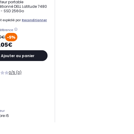
teur portable
itionné DELL Latitude 7480
 - SSD 256Go
t expédié par
Reconditionner
référence
00€
-5%
,05€
Ajouter au panier
0/5 (0)
eur
ore i5
ge
56 Go