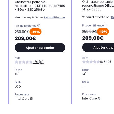
Ordinateur portable
Ordinateur portable
reconditionné DELL L
reconditionné DELL Latitude 7480
14" i5-6300U
- 8Go - SSD 256Go
Vendu et expédié par
R
Vendu et expédié par
Reconditionner
Prix de référence
Prix de référence
259,90€
259,90€
-19%
-19%
209,00€
209,00€
Ajouter au p
Ajouter au panier
Avis
Avis
0/5 (0)
0/5 (0)
Ecran
Ecran
14"
14"
Dalle
Dalle
-
LCD
Processeur
Processeur
Intel Core i5
Intel Core i5
Stockage
Stockage
SSD 240 Go
SSD 256 Go