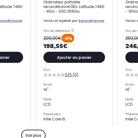
Ordinateur portable
Ordina
atitude 7480
reconditionné DELL Latitude 7480
recond
- 8Go - SSD 256Go
- 16Go
econditionner
Vendu et expédié par
Reconditionner
Vendu e
Prix de référence
Prix de 
209,00€
259,
-5%
198,55€
246
anier
Ajouter au panier
Avis
Avis
0/5 (0)
Ecran
Ecran
14"
14"
Dalle
Dalle
LCD
LCD
Processeur
Process
Intel Core i5
Intel C
Stockage
Stocka
SSD 256 Go
SSD 2
Voir plus