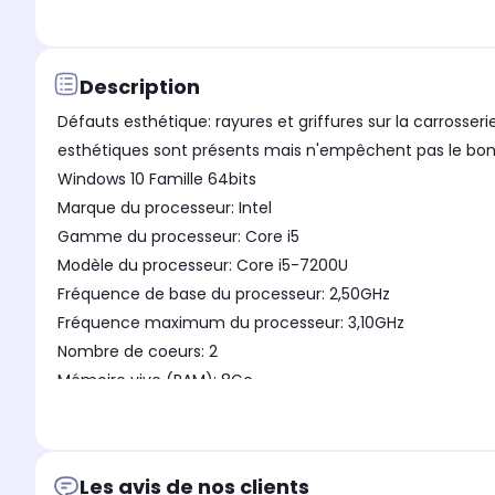
Description
Défauts esthétique: rayures et griffures sur la carrosser
esthétiques sont présents mais n'empêchent pas le bon f
Windows 10 Famille 64bits
Marque du processeur: Intel
Gamme du processeur: Core i5
Modèle du processeur: Core i5-7200U
Fréquence de base du processeur: 2,50GHz
Fréquence maximum du processeur: 3,10GHz
Nombre de coeurs: 2
Mémoire vive (RAM): 8Go
Type de mémoire: DDR4
Fréquence de la mémoire: 2133MHz (PC4-17000)
Nombre de barrette(s) mémoire(s) installée(s): 1
Les avis de nos clients