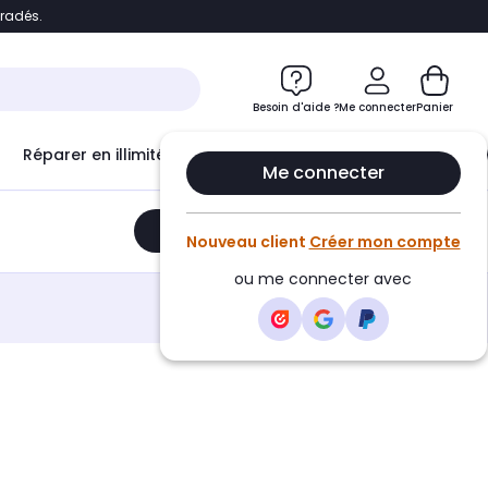
bradés.
e
Accéder directement au chatbot
Besoin d'aide ?
Me connecter
Panier
Réparer en illimité avec
Le Club Infinity
Econ
Me connecter
Ajouter au panier
•
209,00€
Nouveau client
Créer mon compte
ou me connecter avec