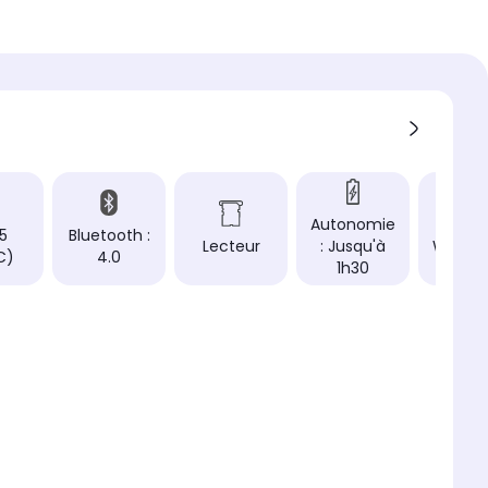
 vive
 charnière
ard
 produit (cm)
eur produit (cm)
Autonomie
ifi
 5
Bluetooth :
Lecteur
: Jusqu'à
Window
 (N/AC)
C)
4.0
1h30
th