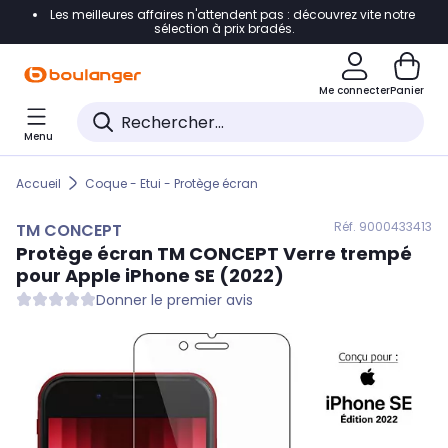
Les meilleures affaires n'attendent pas : découvrez vite notre
Accéder directement à la navigation
sélection à prix bradés.
Accéder directement au contenu
Me connecter
Panier
Accéder directement au pied de page
Menu
Accéder directement au chatbot
Accueil
Coque - Etui - Protège écran
Réf. 900
0433413
TM CONCEPT
Protège écran
TM CONCEPT
Verre trempé
pour Apple iPhone SE (2022)
Donner le premier avis