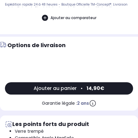
Expédition rapide 24 à 48 heures - Boutique Officielle TM-Concept®. Livraison
suivie offerte en boîtier rigide haute protection. - Inclus : kit de nettoyage
complet + notice de pose en français. SAV réactif basé en France.
Ajouter au comparateur
Options de livraison
Ajouter au panier
•
14,90€
Garantie légale :
2 ans
Les points forts du produit
Verre trempé