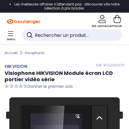
Les meilleures affaires n'attendent pas : découvrez vite notre
Accéder directement à la navigation
sélection à prix bradés.
Accéder directement au contenu
Me connecter
Panier
Accéder directement au pied de page
Menu
Accéder directement au chatbot
Accueil
Visiophone
Réf. 900
0431270
HIKVISION
Visiophone
HIKVISION
Module écran LCD
portier vidéo série
Donner le premier avis