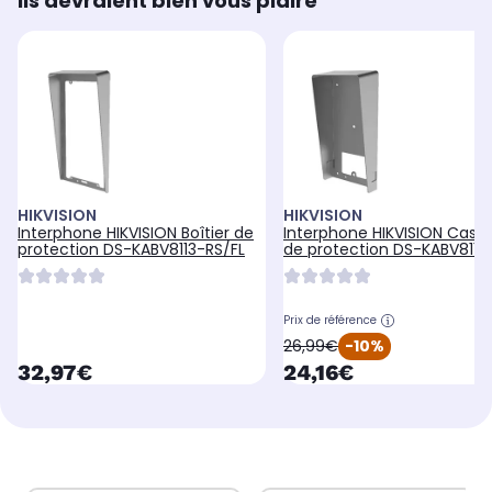
Ils devraient bien vous plaire
HIKVISION
HIKVISION
Interphone HIKVISION Boîtier de
Interphone HIKVISION Casq
protection DS-KABV8113-RS/FL
de protection DS-KABV8113
Prix de référence
oldPrice
26,99€
-10%
currentPrice
currentPrice
32,97€
24,16€