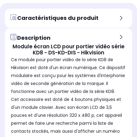
Taille de l'écran
Tail
Taille de l'écran
-
Ecr
-
Usage
Us
Usage
Caractéristiques du produit
-
Dév
-
vot
Sm
Description
Utilisation
Uti
Utilisation
Module écran LCD pour portier vidéo série
Connectée
-
Non connectée
KD8 - DS-KD-DIS - Hikvision
Fonctionne
Fon
Fonctionne
Ce module pour portier vidéo de la série KD8 de
Sur secteur
Sur
-
Hikvision est doté d'un écran numérique. Ce dispositif
Wifi
Wifi
Wifi
modulaire est conçu pour les systèmes d'interphonie
Non
Ou
Non
vidéo de seconde génération de la marque. Il
Bluetooth
Blu
Bluetooth
Non
No
Non
fonctionne avec un portier vidéo de la série KD8.
Cet accessoire est doté de 4 boutons physiques et
d'un module clavier. Avec son écran LCD de 3,5
pouces et d'une résolution 320 x 480 p, cet appareil
permet de faire une recherche parmi la liste de
contacts stockés, mais aussi d'afficher un numéro