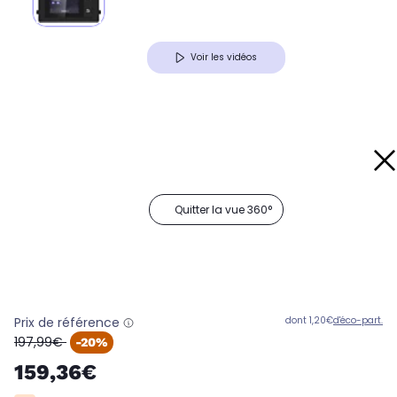
Voir les vidéos
Quitter la vue 360°
Prix de référence
dont 1,20€
d'éco-part.
oldPrice
197,99€
-20%
159,36€