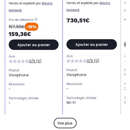
Vendu et expédié par
Electro
Ven
Vendu et expédié par
Electro
Network
Off
Network
730,51€
1
Prix de référence
197,99€
-19%
159,36€
Ajouter au panier
Ajouter au panier
Avis
Avi
Avis
0/5 (0)
0/5 (0)
Produit
Pro
Produit
Visiophone
Vi
Visiophone
Résolution
Rés
Résolution
-
23
-
Technologie utilisée
Tec
Technologie utilisée
Wi-Fi
Wi-
-
Autonomie
Aut
Autonomie
Non précisé
No
-
Voir plus