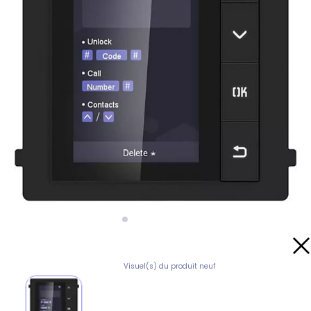
Visuel(s) du produit neuf