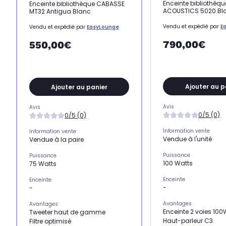
Enceinte bibliothèqu
Enceinte bibliothèque CABASSE
ACOUSTICS 5020 Bl
MT32 Antigua Blanc
Vendu et expédié par
E
Vendu et expédié par
EasyLounge
790,00€
550,00€
Ajouter au p
Ajouter au panier
Avis
Avis
0/5 (0)
0/5 (0)
Information vente
Information vente
Vendue à l'unité
Vendue à la paire
Puissance
Puissance
100 Watts
75 Watts
Enceinte
Enceinte
-
-
Avantages
Avantages
Enceinte 2 voies 100
Tweeter haut de gamme
Haut-parleur C3
Filtre optimisé