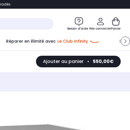
bradés.
e
Accéder directement au chatbot
Besoin d'aide ?
Me connecter
Panier
Réparer en illimité avec
Le Club Infinity
Econ
Ajouter au panier
•
550,00€