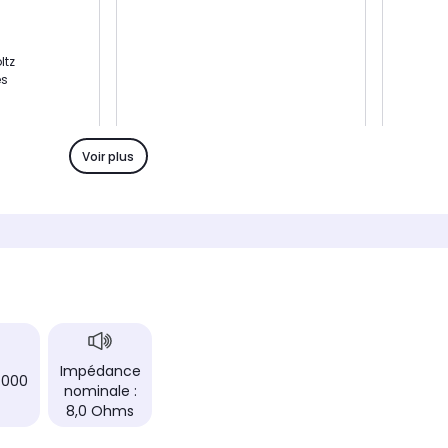
ltz
es
amateurs
cinéma
Voir plus
Type
Type
Enceinte Hifi Surround
Enceint
Puissance
Puissa
80 Watts
2 x 70
Réponse en fréquence
Réponse
70 - 20 000 Hz
55 - 2
rs
Nombre de haut-parleurs
Nombre
2.0
1.0
Impédance
 000
nominale :
8,0 Ohms