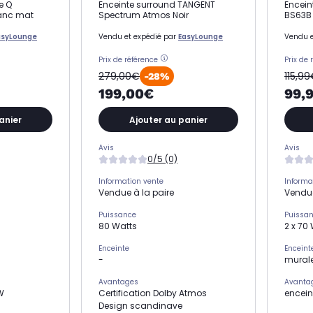
e Q
Enceinte surround TANGENT
Encein
anc mat
Spectrum Atmos Noir
BS63B 
asyLounge
Vendu et expédié par
EasyLounge
Vendu e
Prix de référence
Prix de 
279,00€
115,9
-28%
199,00€
99,
anier
Ajouter au panier
Avis
Avis
0/5 (0)
Information vente
Informa
Vendue à la paire
Vendue
Puissance
Puissa
80 Watts
2 x 70
Enceinte
Enceint
-
mural
Avantages
Avanta
W
Certification Dolby Atmos
enceint
Design scandinave