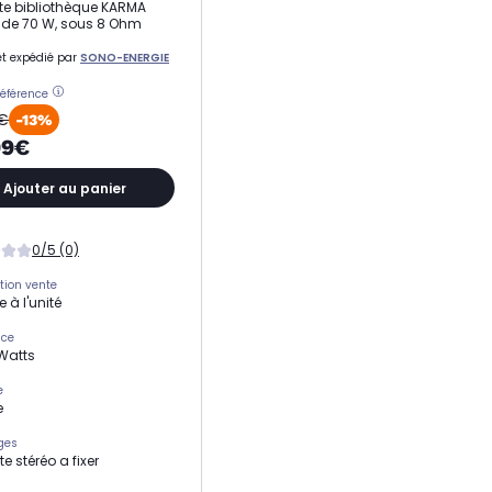
te bibliothèque KARMA
de 70 W, sous 8 Ohm
t expédié par
SONO-ENERGIE
référence
9€
-13%
99€
Ajouter au panier
0/5 (0)
tion vente
 à l'unité
nce
 Watts
e
e
ges
e stéréo a fixer