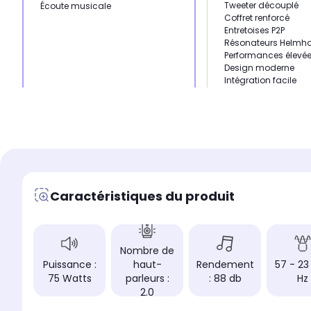
Tweeter découplé
Écoute musicale
Coffret renforcé
Entretoises P2P
Résonateurs Helmho
Performances élevé
Design moderne
Intégration facile
Haute qualité pour 
musique et home-
Type
Type
Enceinte Hifi étagère
Enceinte Hifi étagère
Puissance
Puissance
100 Watts
75 Watts
Caractéristiques du produit
Réponse en fréquence
Réponse en fréquence
58 - 25 000 Hz
57 - 23 000 Hz
Nombre de haut-parleu
Nombre de haut-parleurs
2.0
2.0
Nombre de
Puissance :
haut-
Rendement
57 - 23
75 Watts
parleurs :
: 88 db
Hz
2.0