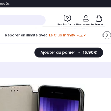
bradés.
e
Accéder directement au chatbot
Besoin d'aide ?
Me connecter
Panier
Réparer en illimité avec
Le Club Infinity
Econ
Me connecter
Ajouter au panier
•
15,90€
Nouveau client
Créer mon compte
ou me connecter avec