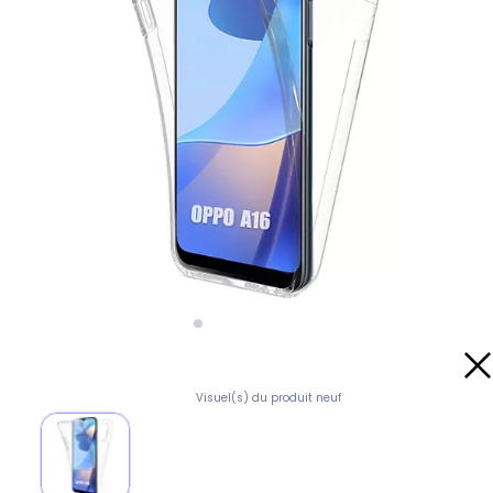
Visuel(s) du produit neuf