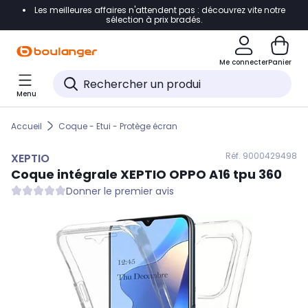
Les meilleures affaires n'attendent pas : découvrez vite notre
Accéder directement à la navigation
sélection à prix bradés.
Accéder directement au contenu
Me connecter
Panier
Accéder directement au pied de page
Menu
Accéder directement au chatbot
Accueil
Coque - Etui - Protège écran
Réf. 900
0429498
XEPTIO
Coque intégrale
XEPTIO
OPPO A16 tpu 360
Donner le premier avis