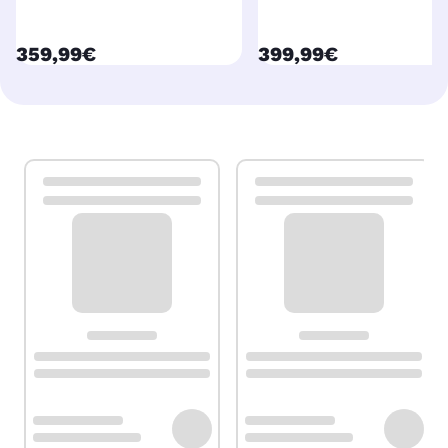
currentPrice
currentPrice
359,99€
399,99€