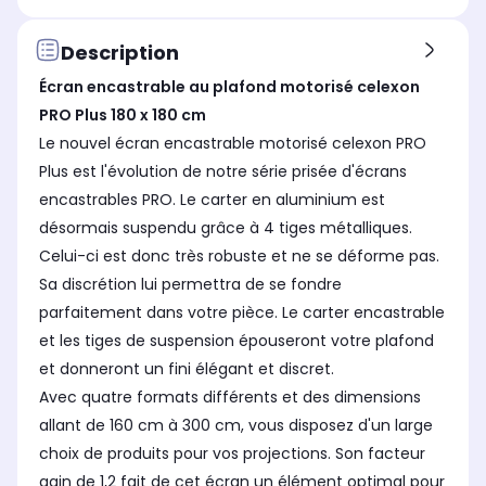
Installation fixe
Inst
Installation fixe
écran motorisé
éc
écran manuel
Description
Installation au sol
Ins
Installation au sol
Écran encastrable au plafond motorisé celexon
Non
No
Non
PRO Plus 180 x 180 cm
Fixation au plafond
Fix
Fixation au plafond
Le nouvel écran encastrable motorisé celexon PRO
Oui
No
Non
Plus est l'évolution de notre série prisée d'écrans
Fixation murale
Fix
Fixation murale
encastrables PRO. Le carter en aluminium est
Oui
No
Non
désormais suspendu grâce à 4 tiges métalliques.
Celui-ci est donc très robuste et ne se déforme pas.
Sa discrétion lui permettra de se fondre
parfaitement dans votre pièce. Le carter encastrable
et les tiges de suspension épouseront votre plafond
et donneront un fini élégant et discret.
Avec quatre formats différents et des dimensions
allant de 160 cm à 300 cm, vous disposez d'un large
choix de produits pour vos projections. Son facteur
gain de 1,2 fait de cet écran un élément optimal pour