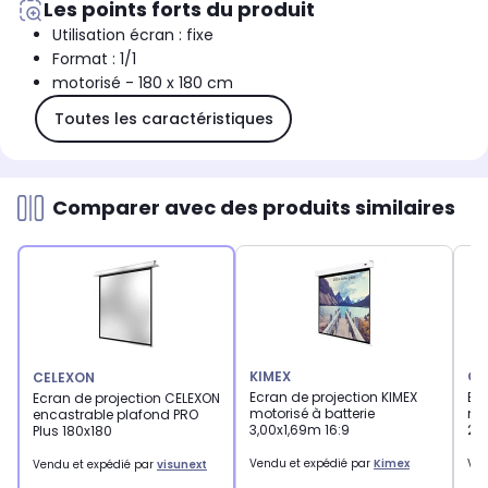
Les points forts du produit
Utilisation écran : fixe
Format : 1/1
motorisé - 180 x 180 cm
Toutes les caractéristiques
Comparer avec des produits similaires
KIMEX
CE
CELEXON
Ecran de projection KIMEX
Ec
Ecran de projection CELEXON
motorisé à batterie
mo
encastrable plafond PRO
3,00x1,69m 16:9
200
Plus 180x180
Vendu et expédié par
Kimex
Ven
Vendu et expédié par
visunext