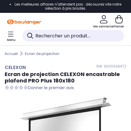
Les meilleures affaires n'attendent pas : découvrez vite notre
Accéder directement à la navigation
sélection à prix bradés.
Accéder directement au contenu
Me connecter
Panier
Accéder directement au pied de page
Menu
Accéder directement au chatbot
Accueil
Ecran de projection
Réf. 900
0428472
CELEXON
Ecran de projection
CELEXON
encastrable
plafond PRO Plus 180x180
Donner le premier avis