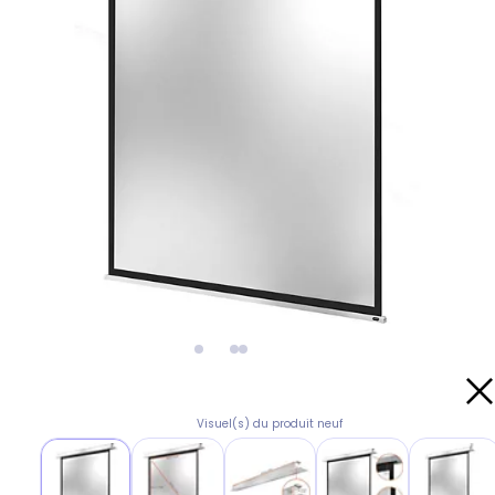
Visuel(s) du produit neuf