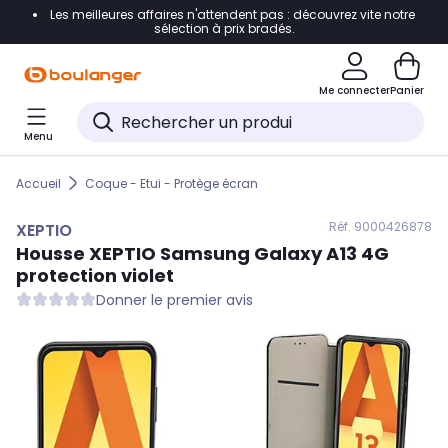
Les meilleures affaires n'attendent pas : découvrez vite notre
Accéder directement à la navigation
sélection à prix bradés.
Accéder directement au contenu
Me connecter
Panier
Accéder directement au pied de page
Menu
Accéder directement au chatbot
Accueil
Coque - Etui - Protège écran
Réf. 900
0426878
XEPTIO
Housse
XEPTIO
Samsung Galaxy A13 4G
protection violet
Donner le premier avis