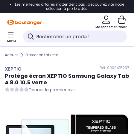
Les meilleures affaires n'attendent pas : découvrez vite notre
Accéder directement à la navigation
sélection à prix bradés.
Accéder directement au contenu
Me connecter
Panier
Accéder directement au pied de page
Menu
Accéder directement au chatbot
Accueil
Protection tablette
Réf. 900
0415297
XEPTIO
Protège écran
XEPTIO
Samsung Galaxy Tab
A 8.0 10,5 verre
Donner le premier avis