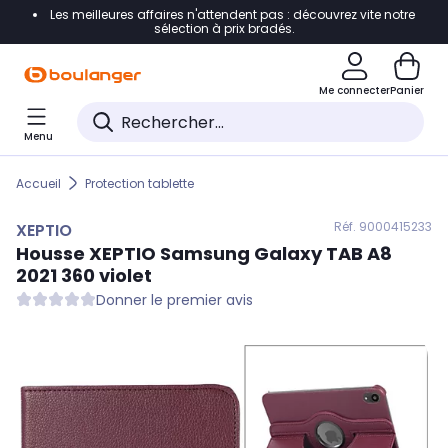
Les meilleures affaires n'attendent pas : découvrez vite notre
Accéder directement à la navigation
sélection à prix bradés.
Accéder directement au contenu
Me connecter
Panier
Accéder directement au pied de page
Menu
Accéder directement au chatbot
Accueil
Protection tablette
Réf. 900
0415233
XEPTIO
Housse
XEPTIO
Samsung Galaxy TAB A8
2021 360 violet
Donner le premier avis