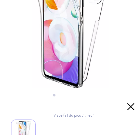
Visuel(s) du produit neuf