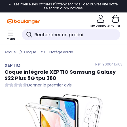
Les meilleures affaires n'attendent pas : découvrez vite notre
Accéder directement à la navigation
sélection à prix bradés.
Accéder directement au contenu
Me connecter
Panier
Accéder directement au pied de page
Menu
Accéder directement au chatbot
Accueil
Coque - Etui - Protège écran
Réf. 900
0415103
XEPTIO
Coque intégrale
XEPTIO
Samsung Galaxy
S22 Plus 5G tpu 360
Donner le premier avis