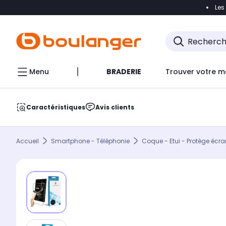
Les
Accéder directement à la navigation
Accéder direct
Menu
BRADERIE
Trouver votre m
Caractéristiques
Avis clients
Accueil
Smartphone - Téléphonie
Coque - Etui - Protège écra