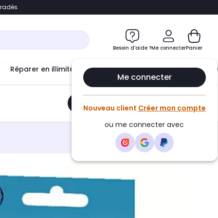
bradés.
e
Accéder directement au chatbot
Besoin d'aide ?
Me connecter
Panier
Réparer en illimité avec
Le Club Infinity
Econ
Me connecter
Ajouter au panier
•
15,49€
Nouveau client
Créer mon compte
ou me connecter avec