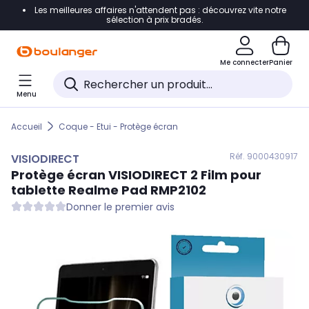
Les meilleures affaires n'attendent pas : découvrez vite notre
Accéder directement à la navigation
sélection à prix bradés.
Accéder directement au contenu
Me connecter
Panier
Accéder directement au pied de page
Menu
Accéder directement au chatbot
Accueil
Coque - Etui - Protège écran
Réf. 900
0430917
VISIODIRECT
Protège écran
VISIODIRECT
2 Film pour
tablette Realme Pad RMP2102
Donner le premier avis