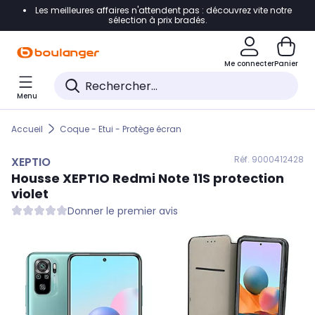
Les meilleures affaires n'attendent pas : découvrez vite notre
Accéder directement à la navigation
sélection à prix bradés.
Accéder directement au contenu
Me connecter
Panier
Accéder directement au pied de page
Menu
Accéder directement au chatbot
Accueil
Coque - Etui - Protège écran
Réf. 900
0412428
XEPTIO
Housse
XEPTIO
Redmi Note 11S protection
violet
Donner le premier avis