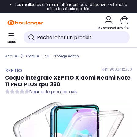
Les meilleures affaires n'attendent pas : découvrez vite notre
Accéder directement à la navigation
sélection à prix bradés.
Accéder directement au contenu
Me connecter
Panier
Accéder directement au pied de page
Menu
Accéder directement au chatbot
Accueil
Coque - Etui - Protège écran
Réf. 900
0412360
XEPTIO
Coque intégrale
XEPTIO
Xiaomi Redmi Note
11 PRO PLUS tpu 360
Donner le premier avis