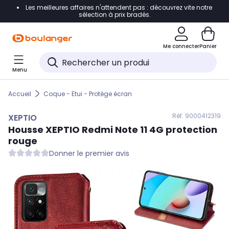
Les meilleures affaires n'attendent pas : découvrez vite notre
Accéder directement à la navigation
sélection à prix bradés.
Accéder directement au contenu
Me connecter
Panier
Accéder directement au pied de page
Menu
Accéder directement au chatbot
Accueil
Coque - Etui - Protège écran
Réf. 900
0412319
XEPTIO
Housse
XEPTIO
Redmi Note 11 4G protection
rouge
Donner le premier avis