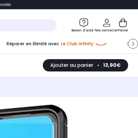
bradés.
e
Accéder directement au chatbot
Besoin d'aide ?
Me connecter
Panier
Réparer en illimité avec
Le Club Infinity
Econ
Me connecter
Ajouter au panier
•
13,90€
Nouveau client
Créer mon compte
ou me connecter avec