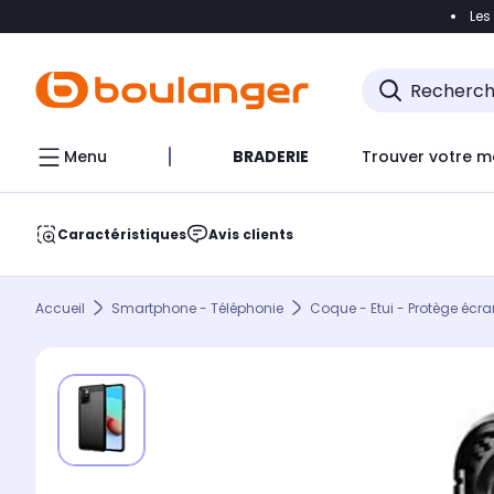
Les
Accéder directement à la navigation
Accéder direct
Menu
BRADERIE
Trouver votre m
Caractéristiques
Avis clients
Accueil
Smartphone - Téléphonie
Coque - Etui - Protège écra