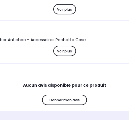
Voir plus
Coque brossée noire Xiaomi Redmi Note 11T 5G Carbon Fiber Antichoc - Accessoires Pochette Case
Voir plus
Aucun avis disponible pour ce produit
Donner mon avis