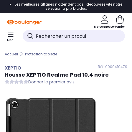
Les meilleures affaires n'attendent pas : découvrez vite notre
Accéder directement à la navigation
sélection à prix bradés.
Accéder directement au contenu
Me connecter
Panier
Accéder directement au pied de page
Menu
Accéder directement au chatbot
Accueil
Protection tablette
Réf. 900
0410479
XEPTIO
Housse
XEPTIO
Realme Pad 10,4 noire
Donner le premier avis