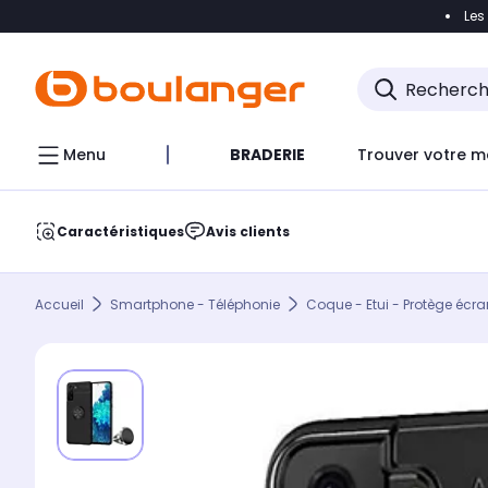
Les
Accéder directement à la navigation
Accéder direct
Menu
BRADERIE
Trouver votre m
Caractéristiques
Avis clients
Accueil
Smartphone - Téléphonie
Coque - Etui - Protège écra