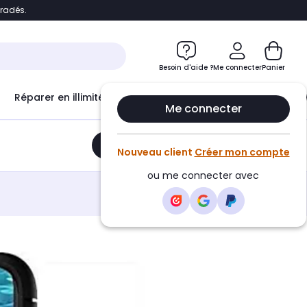
bradés.
e
Accéder directement au chatbot
Besoin d'aide ?
Me connecter
Panier
Réparer en illimité avec
Le Club Infinity
Econ
Me connecter
Ajouter au panier
•
24,90€
Nouveau client
Créer mon compte
ou me connecter avec