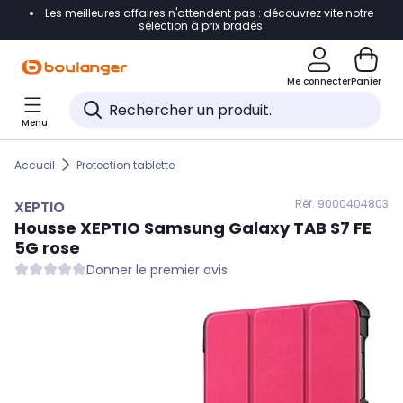
Les meilleures affaires n'attendent pas : découvrez vite notre
Accéder directement à la navigation
sélection à prix bradés.
Accéder directement au contenu
Me connecter
Panier
Accéder directement au pied de page
Menu
Accéder directement au chatbot
Accueil
Protection tablette
Réf. 900
0404803
XEPTIO
Housse
XEPTIO
Samsung Galaxy TAB S7 FE
5G rose
Donner le premier avis