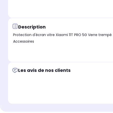
Description
Protection d'écran vitre Xiaomi 11T PRO 5G Verre trempé - Tempered Glass Screen Protector 9H Premium/Films vitre Protecteur d'écran Smartphone Xiaomi 11T PRO 5G -
Accessoires
Les avis de nos clients