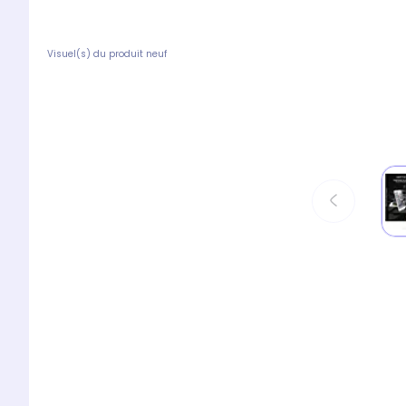
Visuel(s) du produit neuf