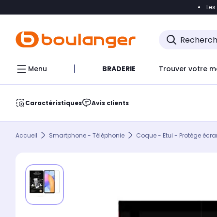
Les
Accéder directement à la navigation
Accéder direct
Menu
BRADERIE
Trouver votre m
Caractéristiques
Avis clients
Accueil
Smartphone - Téléphonie
Coque - Etui - Protège écra