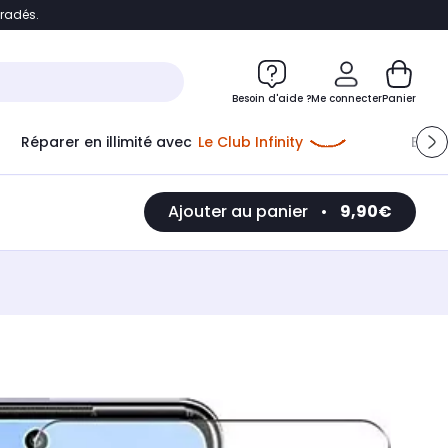
bradés.
e
Accéder directement au chatbot
Besoin d'aide ?
Me connecter
Panier
Réparer en illimité avec
Le Club Infinity
Econ
Me connecter
Ajouter au panier
•
9,90€
Nouveau client
Créer mon compte
ou me connecter avec