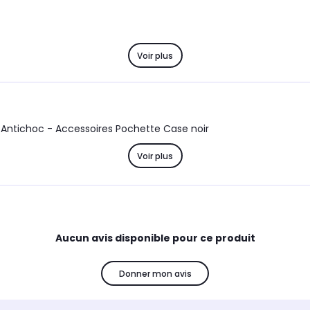
Voir plus
Coque Google Pixel 6 5G Souple noire flexible en Gel TPU Antichoc - Accessoires Pochette Case noir
Voir plus
Aucun avis disponible pour ce produit
Donner mon avis