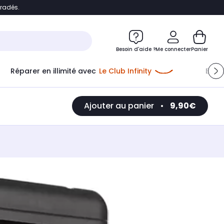
bradés.
e
Accéder directement au chatbot
Besoin d'aide ?
Me connecter
Panier
Réparer en illimité avec
Le Club Infinity
Econ
Me connecter
Ajouter au panier
•
9,90€
Nouveau client
Créer mon compte
ou me connecter avec