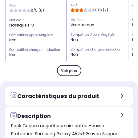
Avis
Avi
Avis
3.0/5 (2)
0/5 (0)
Matière
Mat
Matière
Verre trempé
Pla
Plastique TPU
Compatible Apple MagSafe
Com
Compatible Apple MagSafe
Non
No
Non
Compatible chargeur induction
Com
Compatible chargeur induction
Non
No
Non
Emplacement(s) carte(s)
Emp
Emplacement(s) carte(s)
Non
No
Non
Voir plus
Type de protection
Typ
Type de protection
Protection écran
Co
Coque
Marque compatible
Mar
Marque compatible
Caractéristiques du produit
Samsung
Sa
Samsung
Modèle compatible 1
Mod
Modèle compatible 1
Samsung S24 FE
Sa
Samsung Galaxy A52S
Description
Coloris extérieur
Col
Coloris extérieur
Pack Coque magnétique aimantée Housse
Transparent
Tr
Noir
Protection Samsung Galaxy A52s 5G avec Support