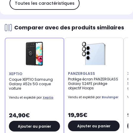
Toutes les caractéristiques
Comparer avec des produits similaires
PANZERGLASS
XE
XEPTIO
Protège écran PANZERGLASS
Co
Coque XEPTIO Samsung
Galaxy S24FE protège
Sa
Galaxy A52s 5G coque
objectif Hoops
gel
voiture
Vendu et expédié par
Boulanger
Ven
Vendu et expédié par
Xeptio
19,95€
9
24,90€
Ajouter au panier
Ajouter au panier