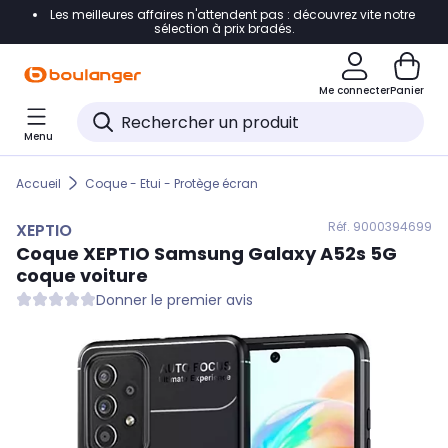
Les meilleures affaires n'attendent pas : découvrez vite notre
Accéder directement à la navigation
sélection à prix bradés.
Accéder directement au contenu
Me connecter
Panier
Accéder directement au pied de page
Menu
Accéder directement au chatbot
Accueil
Coque - Etui - Protège écran
Réf. 900
0394699
XEPTIO
Coque
XEPTIO
Samsung Galaxy A52s 5G
coque voiture
Donner le premier avis