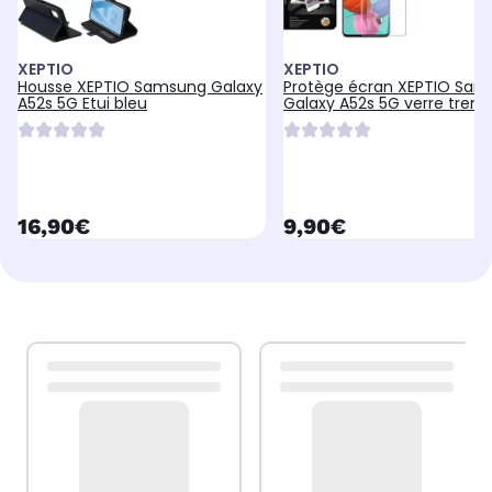
XEPTIO
XEPTIO
Housse XEPTIO Samsung Galaxy
Protège écran XEPTIO Sa
A52s 5G Etui bleu
Galaxy A52s 5G verre trem
currentPrice
currentPrice
16,90€
9,90€